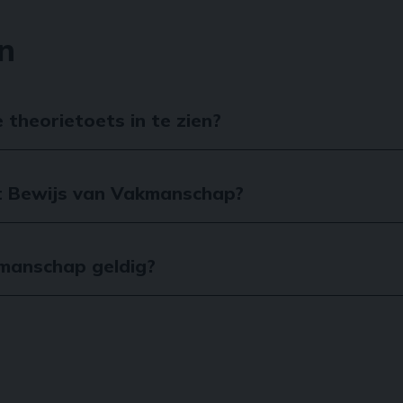
n
 theorietoets in te zien?
t Bewijs van Vakmanschap?
kmanschap geldig?