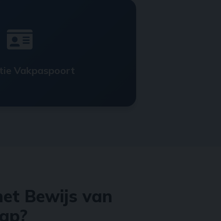
tie Vakpaspoort
et Bewijs van
ap?