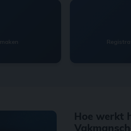
 maken
Registra
Hoe werkt h
Vakmansch