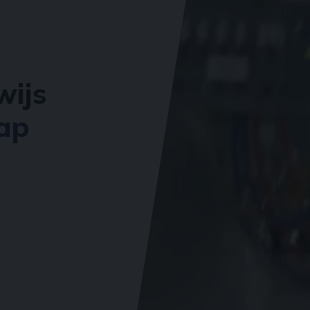
wijs
ap