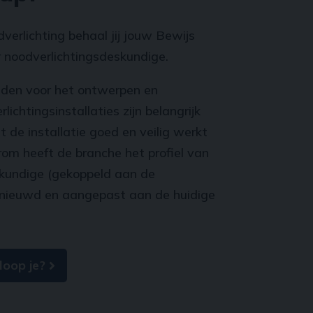
rlichting behaal jij jouw Bewijs
noodverlichtings­deskundige.
eden voor het ontwerpen en
ichtings­installaties zijn belangrijk
 de installatie goed en veilig werkt
rom heeft de branche het profiel van
skundige (gekoppeld aan de
rnieuwd en aangepast aan de huidige
oop je?